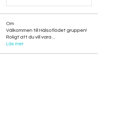
Om
Välkommen till Hälsoflödet gruppen!
Roligt att du vill vara
...
Läs mer
medlemmar
christer_hagman
Följ
christer_hagman
Tima North
Följ
a850904
Följ
a850904
Christina
Följ
Christina
nekoproduction
Följ
nekoproduction
Se alla medlemmar (53)