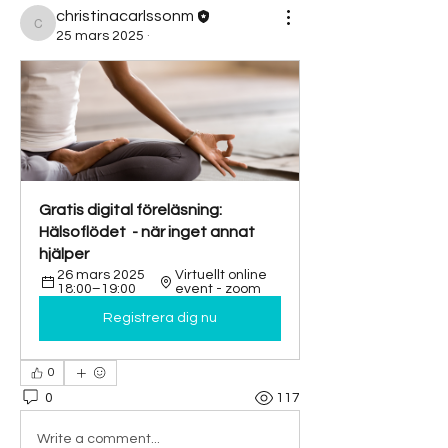
christinacarlssonm
christinacarlssonm
25 mars 2025
·
Gratis digital föreläsning: 
Hälsoflödet  - när inget annat 
hjälper
26 mars 2025 
Virtuellt online 
18:00–19:00
event - zoom
Registrera dig nu
0
0
117
Write a comment...