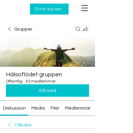
Dina kurser
Grupper
Hälsoflödet gruppen
Offentlig
·
53 medlemmar
Gå med
Diskussion
Media
Filer
Medlemmar
Tillbaka