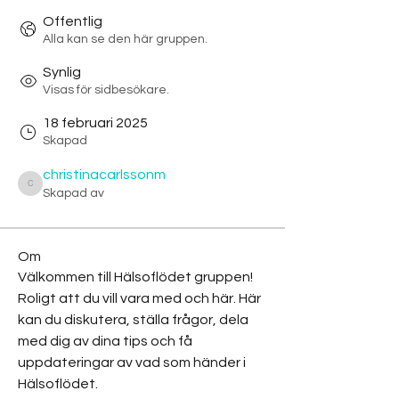
Offentlig
Alla kan se den här gruppen.
Synlig
Visas för sidbesökare.
18 februari 2025
Skapad
christinacarlssonm
christinacarlssonm
Skapad av
Om
Välkommen till Hälsoflödet gruppen! 
Roligt att du vill vara med och här. Här 
kan du diskutera, ställa frågor, dela 
med dig av dina tips och få 
uppdateringar av vad som händer i 
Hälsoflödet. 