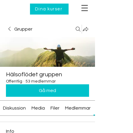
Dina kurser
Grupper
Hälsoflödet gruppen
Offentlig
·
53 medlemmar
Gå med
Diskussion
Media
Filer
Medlemmar
Info