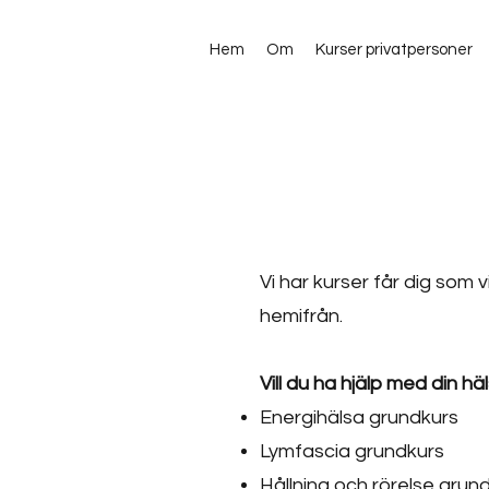
Hem
Om
Kurser privatpersoner
Vi har kurser får dig som 
hemifrån.
Vill du ha hjälp med din h
​Energihälsa grundkurs
Lymfascia grundkurs
Hållning och rörelse grun