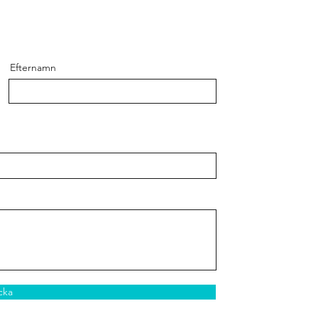
Efternamn
cka