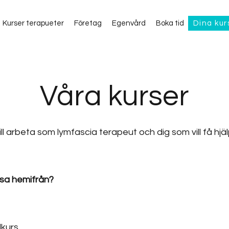
Kurser terapueter
Företag
Egenvård
Boka tid
Dina kur
Våra kurser
vill arbeta som lymfascia terapeut och dig som vill få hj
älsa hemifrån?
dkurs