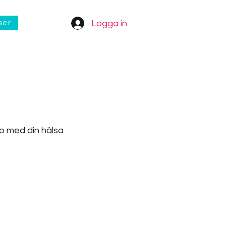
Logga in
ser
älp med din hälsa