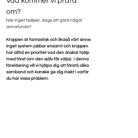
Vad kommer vi prata 
om?
När inget hjälper, dags att göra något 
annorlunda?
Kroppen är fantastisk och likaså vårt sinne. 
Inget system jobbar ensamt och kroppen 
har alltid en prioritet vad den önskar hjälp 
med först (om den själv får välja).  I denna 
föreläsning vill vi hjälpa dig att förstå olika 
samband och kanske ge dig insikt i varför 
du har vissa problem.
Visste du att:
Att stagnation i lymfsystemet och stel 
bindväv kan göra att du har svårt att 
gå ner i vikt?
Visa mer
Det här evenemanget har en grupp. Du är